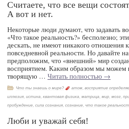
Считаете, что все вещи состоят
А вот и нет.
Некоторые люди думают, что задавать в
«Что такое реальность?» бесполезно; эт
дескать, не имеют никакого отношения 
повседневной реальности. Но давайте на
предположим, что «внешний» мир созда
восприятием. Каким образом мы можем 
творящую …
Читать полностью
→
Что ты знаешь о мире?
атом
,
восприятие определя
иллюзия
,
истина
,
квантовая физика
,
матрица
,
мир
,
мозг
,
пр
пробуждение
,
сила сознания
,
сознание
,
что такое реальност
Люби и уважай себя!