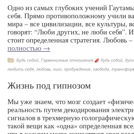
Одно из самых глубоких учений Гаутам
себя. Прямо противоположному учили ва
мира – все цивилизации, все культуры, в
говорят: “Люби других, не люби себя”. И
стоит определенная стратегия. Любовь 
полностью
→
Будь собой
,
Гармоничные отношения
будь собой
,
духо
любить себя
,
любовь
,
ошо
,
пробуждение
,
свобода
,
трансфор
Жизнь под гипнозом
Мы уже знаем, что мозг создает «физич
реальность путем декодирования электр
сигналов в трехмерную голографическу
такой вещи как «одна» определенная все
что в каждом мозге существует своя все