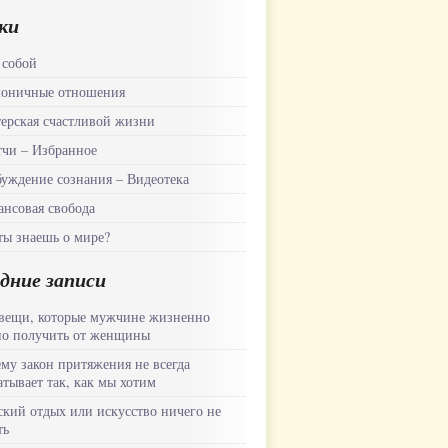
ки
 собой
моничные отношения
ерская счастливой жизни
чи – Избранное
уждение сознания – Видеотека
нсовая свобода
ты знаешь о мире?
дние записи
вещи, которые мужчине жизненно
о получить от женщины
му закон притяжения не всегда
атывает так, как мы хотим
кий отдых или искусство ничего не
ть