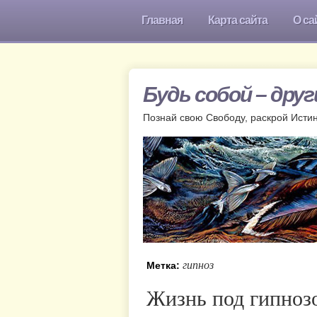
Главная
Карта сайта
О са
Будь собой – дру
Познай свою Свободу, раскрой Исти
гипноз
Метка:
Жизнь под гипноз