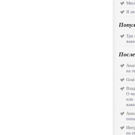
Мисс
Я лю
Попу
Три 
важн
После
Анас
на э
Goal
Влад
О че
или 
важн
Анна
попа
Инг
на э