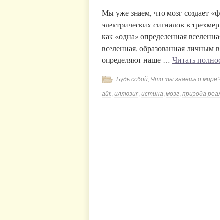
Мы уже знаем, что мозг создает «
электрических сигналов в трехме
как «одна» определенная вселенна
вселенная, образованная личным 
определяют наше …
Читать полн
Будь собой
,
Что ты знаешь о мире
айк
,
иллюзия
,
истина
,
мозг
,
природа реа