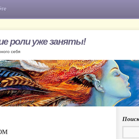
йте
гие роли уже заняты!
нного себя
Поиск
ом