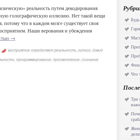
Рубри
физическую» реальность путем декодирования
рную голографическую иллюзию. Нет такой вещи
Будь
я, потому что в каждом мозге существует своя
Гар
восприятием. Наши верования и убеждения
остью
→
Маст
Прит
?
восприятие определяет реальность
,
гипноз
,
дэвид
Проб
льности
,
программирование
,
просветление
,
сознание
Фина
Что 
После
Три 
важн
Поче
сраб
Женс
дела