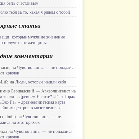
ия быть счастливым
блю тебя за то, какая я рядом с тобой
лярные статьи
вещи, которые мужчине жизненно
о получить от женщины
дние комментарии
тасия на
Чувство вины — не попадайся
тот крючок
-Life на
Люди, которые нашли себя
имир Бершадский — Археолингвист на
м знали в Древнем Египте? «Глаз Гора»
«Око Ра» – древнеегипетская карта
ейших центров в мозге человека
 (admin) на
Чувство вины — не
дайся на этот крючок
рида на
Чувство вины — не попадайся
тот крючок