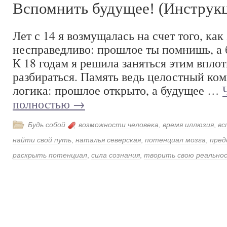
Вспомнить будущее! (Инструк
Лет с 14 я возмущалась на счет того, как
несправедливо: прошлое ты помнишь, а 
К 18 годам я решила заняться этим впло
разбираться. Память ведь целостный комп
логика: прошлое открыто, а будущее …
полностью
→
Будь собой
возможности человека
,
время иллюзия
,
вс
найти свой путь
,
наталья северская
,
потенциал мозга
,
пред
раскрыть потенциал
,
сила сознания
,
творить свою реально