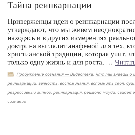
Тайна реинкарнации
Приверженцы идеи о реинкарнации посл
утверждают, что мы живем неоднократно
находясь и в других измерениях реально
доктрина выглядит анафемой для тех, кт
христианской традиции, которая учит, ч
только одну жизнь и для роста, …
Читат
Пробуждение сознания — Видеотека
,
Что ты знаешь о 
реинкарнации
,
вечность
,
воспоминания
,
вспомнить себя
,
душ
регрессивный гипноз
,
реинкарнация
,
реймонд моуди
,
свидете
сознание