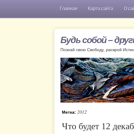
Главная
Карта сайта
О са
Будь собой – дру
Познай свою Свободу, раскрой Исти
2012
Метка:
Что будет 12 декаб