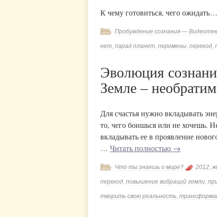
К чему готовиться, чего ожидать
Пробуждение сознания — Видеоте
нет
,
парад планет
,
перемены
,
переход
,
Эволюция сознания
Земле – необрати
Для счастья нужно вкладывать энер
то, чего боишься или не хочешь. 
вкладывать ее в проявление новог
…
Читать полностью
→
Что ты знаешь о мире?
2012
,
ж
переход
,
повышение вибраций земли
,
пр
творить свою реальность
,
трансформа