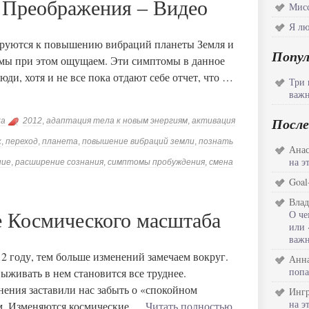
Преображения – Видео
Мисс
Я лю
тируются к повышению вибраций планеты Земля и
Попу
е мы при этом ощущаем. Эти симптомы в данное
ди, хотя и не все пока отдают себе отчет, что …
Три 
важн
После
ка
2012
,
адаптация тела к новым энергиям
,
активация
к
,
переход
,
планета
,
повышение вибраций земли
,
познать
Анас
на э
ние
,
расширение сознания
,
симптомы пробуждения
,
смена
Goal
Влад
О че
е Космического масштаба
или 
важн
 году, тем больше изменений замечаем вокруг.
Анна
попа
ыживать в нем становится все труднее.
ения заставили нас забыть о «спокойном
Инг
на э
ем. Изменяются космические …
Читать полностью