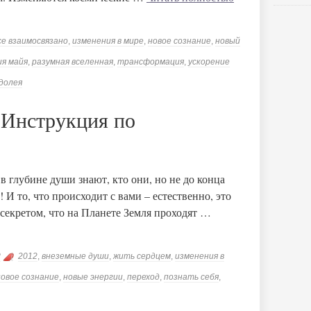
се взаимосвязано
,
изменения в мире
,
новое сознание
,
новый
ия майя
,
разумная вселенная
,
трансформация
,
ускорение
одолея
 Инструкция по
в глубине души знают, кто они, но не до конца
И то, что происходит с вами – естественно, это
 секретом, что на Планете Земля проходят …
?
2012
,
внеземные души
,
жить сердцем
,
изменения в
новое сознание
,
новые энергии
,
переход
,
познать себя
,