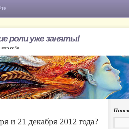
йте
гие роли уже заняты!
нного себя
Поиск
ря и 21 декабря 2012 года?