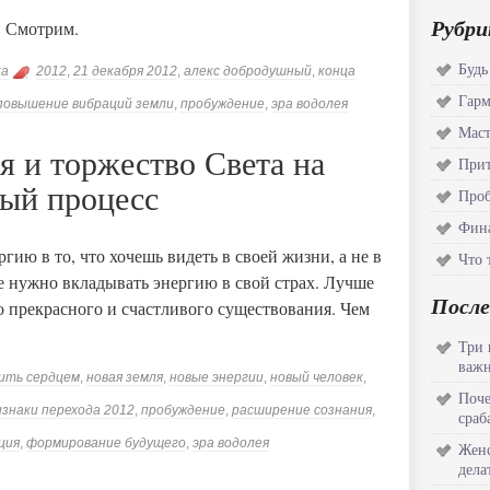
Рубри
… Смотрим.
Будь
ка
2012
,
21 декабря 2012
,
алекс добродушный
,
конца
Гар
повышение вибраций земли
,
пробуждение
,
эра водолея
Маст
 и торжество Света на
Прит
мый процесс
Проб
Фина
гию в то, что хочешь видеть в своей жизни, а не в
Что 
Не нужно вкладывать энергию в свой страх. Лучше
После
о прекрасного и счастливого существования. Чем
Три 
важн
ить сердцем
,
новая земля
,
новые энергии
,
новый человек
,
Поче
изнаки перехода 2012
,
пробуждение
,
расширение сознания
,
сраб
ция
,
формирование будущего
,
эра водолея
Женс
дела