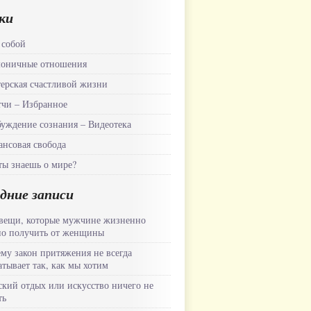
ки
 собой
моничные отношения
ерская счастливой жизни
чи – Избранное
уждение сознания – Видеотека
нсовая свобода
ты знаешь о мире?
дние записи
вещи, которые мужчине жизненно
о получить от женщины
му закон притяжения не всегда
атывает так, как мы хотим
кий отдых или искусство ничего не
ть