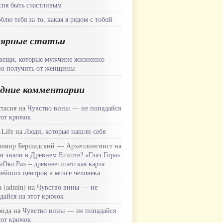
ия быть счастливым
блю тебя за то, какая я рядом с тобой
лярные статьи
вещи, которые мужчине жизненно
о получить от женщины
дние комментарии
тасия на
Чувство вины — не попадайся
тот крючок
-Life на
Люди, которые нашли себя
имир Бершадский — Археолингвист на
м знали в Древнем Египте? «Глаз Гора»
«Око Ра» – древнеегипетская карта
ейших центров в мозге человека
 (admin) на
Чувство вины — не
дайся на этот крючок
рида на
Чувство вины — не попадайся
тот крючок