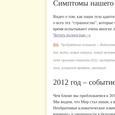
Симптомы нашего 
Видео о том, как наши тела адап
о всех тех “странностях”, которы
время испытывают очень многие лю
Читать полностью
→
Пробуждение сознания — Видеоте
днк
,
видео
,
новые энергии
,
новый челове
себя
,
признаки перехода 2012
,
пробужде
эпох
,
ускорение времени
,
эволюция
2012 год – событи
Чем ближе мы приближаемся к 2012
Мы видим, что Мир стал иным, а в
Необратимые климатические измен
времени» и уверенности в будущ