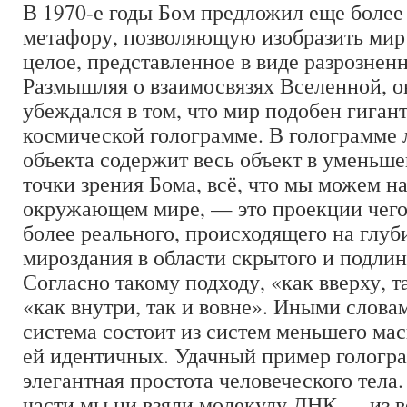
В 1970-е годы Бом предложил еще более
метафору, позволяющую изобразить мир
целое, представленное в виде разрознен
Размышляя о взаимосвязях Вселенной, о
убеждался в том, что мир подобен гиган
космической голограмме. В голограмме 
объекта содержит весь объект в уменьше
точки зрения Бома, всё, что мы можем н
окружающем мире, — это проекции чего-
более реального, происходящего на глу
мироздания в области скрытого и подлин
Согласно такому подходу, «как вверху, т
«как внутри, так и вовне». Иными слова
система состоит из систем меньшего мас
ей идентичных. Удачный пример голог
элегантная простота человеческого тела.
части мы ни взяли молекулу ДНК — из в