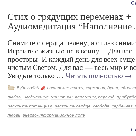
С
Стих о грядущих переменах +
Аудиомедитация “Наполнение
Снимите с сердца пелену, а с глаз сними
Играйте с жизнью не в войну… Для вас
просторы! И каждый день для всех суще
чистым Светом. Для вас — весь мир и всё
Увидьте только …
Читать полностью
→
Будь собой
авторские стихи
,
гармония
,
душа
,
единст
любовь
,
медитация
,
мои стихи
,
перемены
,
переход
,
пробужд
раскрыть потенциал
,
раскрыть сердце
,
свобода
,
сердечная 
любви
,
энерго-информационное поле
С