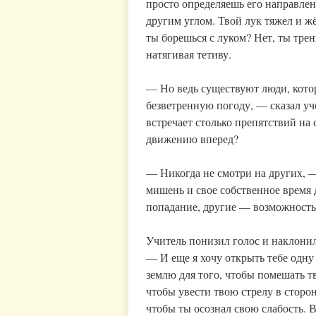
просто определяешь его направлен
другим углом. Твой лук тяжел и жёс
ты борешься с луком? Нет, ты тре
натягивая тетиву.
— Но ведь существуют люди, котор
безветренную погоду, — сказал у
встречает столько препятствий н
движению вперед?
— Никогда не смотри на других, —
мишень и свое собственное время 
попадание, другие — возможность 
Учитель понизил голос и наклонил
— И еще я хочу открыть тебе одну 
землю для того, чтобы помешать тв
чтобы увести твою стрелу в сторон
чтобы ты осознал свою слабость. В