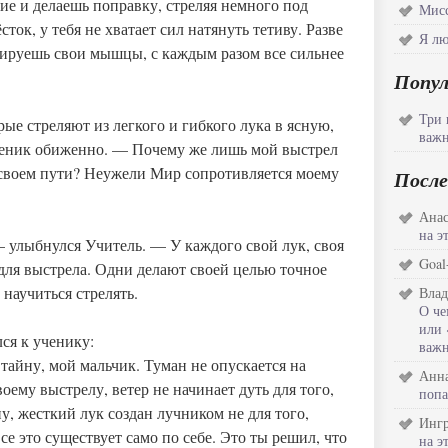
ие и делаешь поправку, стреляя немного под
Мисс
ток, у тебя не хватает сил натянуть тетиву. Разве
Я лю
нируешь свои мышцы, с каждым разом все сильнее
Попу
Три 
ые стреляют из легкого и гибкого лука в ясную,
важн
ченик обиженно. — Почему же лишь мой выстрел
а своем пути? Неужели Мир сопротивляется моему
После
Анас
на э
 улыбнулся Учитель. — У каждого свой лук, своя
Goal
для выстрела. Одни делают своей целью точное
научиться стрелять.
Влад
О че
или 
ся к ученику:
важн
тайну, мой мальчик. Туман не опускается на
Анна
оему выстрелу, ветер не начинает дуть для того,
попа
у, жесткий лук создан лучником не для того,
Инг
се это существует само по себе. Это ты решил, что
на э