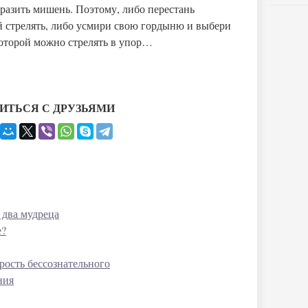
разить мишень. Поэтому, либо перестань
й стрелять, либо усмири свою гордыню и выбери
 которой можно стрелять в упор…
ИТЬСЯ С ДРУЗЬЯМИ
 два мудреца
е?
ость бессознательного
ния