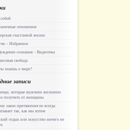
ки
 собой
моничные отношения
ерская счастливой жизни
чи – Избранное
уждение сознания – Видеотека
нсовая свобода
ты знаешь о мире?
дние записи
вещи, которые мужчине жизненно
о получить от женщины
му закон притяжения не всегда
атывает так, как мы хотим
кий отдых или искусство ничего не
ть