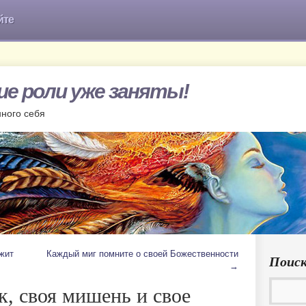
йте
гие роли уже заняты!
нного себя
жит
Каждый миг помните о своей Божественности
Поиск
→
к, своя мишень и свое