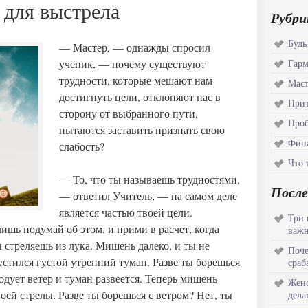
 для выстрела
Рубри
Будь
— Мастер, — однажды спросил
ученик, — почему существуют
Гар
трудности, которые мешают нам
Маст
достигнуть цели, отклоняют нас в
Прит
сторону от выбранного пути,
Проб
пытаются заставить признать свою
Фина
слабость?
Что 
— То, что ты называешь трудностями,
После
— ответил Учитель, — на самом деле
является частью твоей цели.
Три 
лишь подумай об этом, и прими в расчет, когда
важн
 стреляешь из лука. Мишень далеко, и ты не
Поче
устился густой утренний туман. Разве ты борешься
сраб
одует ветер и туман развеется. Теперь мишень
Женс
воей стрелы. Разве ты борешься с ветром? Нет, ты
дела