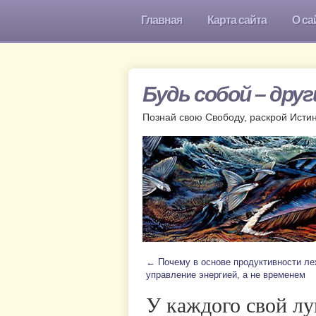
Главная
Карта сайта
О са
Будь собой – дру
Познай свою Свободу, раскрой Исти
←
Почему в основе продуктивности ле
управление энергией, а не временем
У каждого свой лу