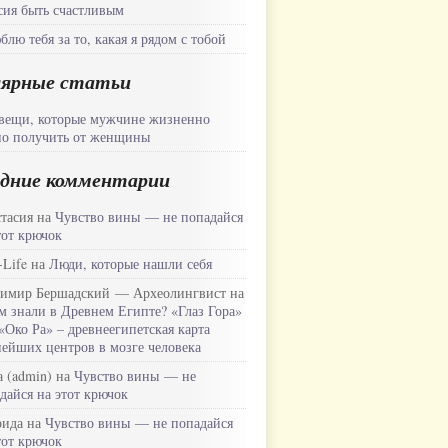
ия быть счастливым
блю тебя за то, какая я рядом с тобой
лярные статьи
вещи, которые мужчине жизненно
о получить от женщины
дние комментарии
тасия на
Чувство вины — не попадайся
тот крючок
-Life на
Люди, которые нашли себя
имир Бершадский — Археолингвист на
м знали в Древнем Египте? «Глаз Гора»
«Око Ра» – древнеегипетская карта
ейших центров в мозге человека
 (admin) на
Чувство вины — не
дайся на этот крючок
рида на
Чувство вины — не попадайся
тот крючок